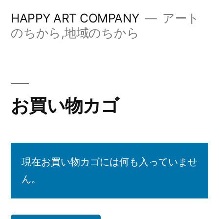
コ
HAPPY ART COMPANY
アート
ン
のちから,地域のちから
テ
ン
ツ
お買い物カゴ
へ
ス
キ
ッ
現在お買い物カゴには何も入っていませ
ん。
プ